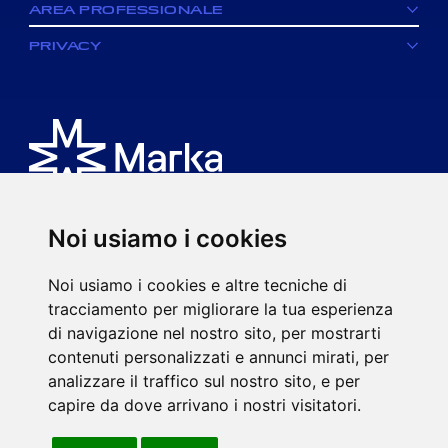
AREA PROFESSIONALE
PRIVACY
Noi usiamo i cookies
È un brand di MK spa.
Noi usiamo i cookies e altre tecniche di
Via Ciro Menotti, 77
tracciamento per migliorare la tua esperienza
20017 Rho (MI)
di navigazione nel nostro sito, per mostrarti
P.IVA 08593920963
contenuti personalizzati e annunci mirati, per
mkspa.com
analizzare il traffico sul nostro sito, e per
capire da dove arrivano i nostri visitatori.