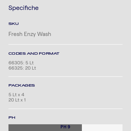
Specifiche
SKU
Fresh Enzy Wash
CODES AND FORMAT
66305: 5 Lt
66325: 20 Lt
PACKAGES
5 Lt x 4
20 Lt x 1
PH
PH 9