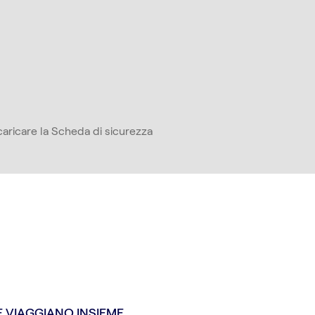
 scaricare la Scheda di sicurezza
 VIAGGIANO INSIEME.