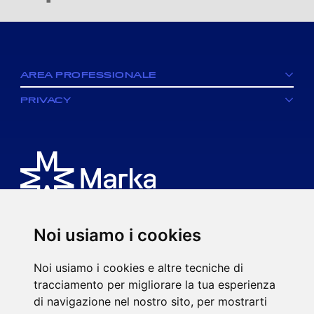
facebook
AREA PROFESSIONALE
PRIVACY
Noi usiamo i cookies
È un brand di MK spa.
Noi usiamo i cookies e altre tecniche di
Via Ciro Menotti, 77
tracciamento per migliorare la tua esperienza
20017 Rho (MI)
di navigazione nel nostro sito, per mostrarti
P.IVA 08593920963