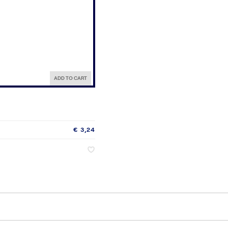
ADD TO CART
€ 3,24
♥