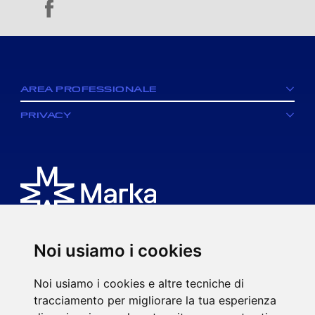
facebook
AREA PROFESSIONALE
PRIVACY
Noi usiamo i cookies
È un brand di MK spa.
Noi usiamo i cookies e altre tecniche di
Via Ciro Menotti, 77
tracciamento per migliorare la tua esperienza
20017 Rho (MI)