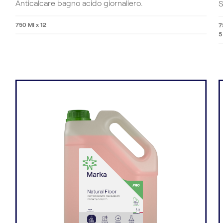
Anticalcare bagno acido giornaliero.
S
750 Ml x 12
7
5