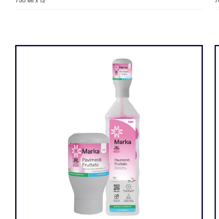
750 Ml x 12
7