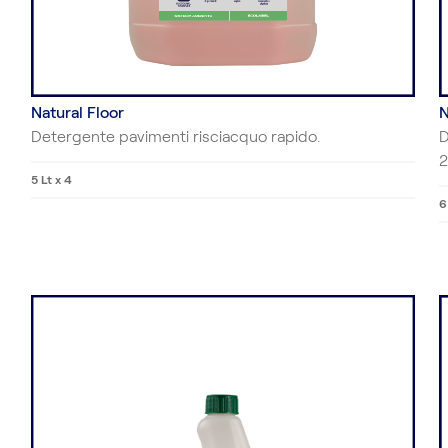
Natural Floor
N
Detergente pavimenti risciacquo rapido.
D
2
5 Lt x 4
6