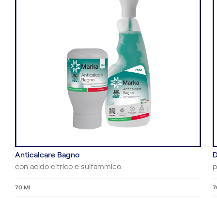
D
Anticalcare Bagno
p
con acido citrico e sulfammico.
7
70 Ml