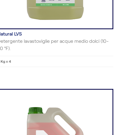
atural LVS
etergente lavastoviglie per acque medio dolci (10-
0 °F).
 Kg x 4