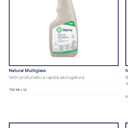
Natural Multiglass
N
Vetri profumato a rapida asciugatura.
B
°
750 Ml x 12
5