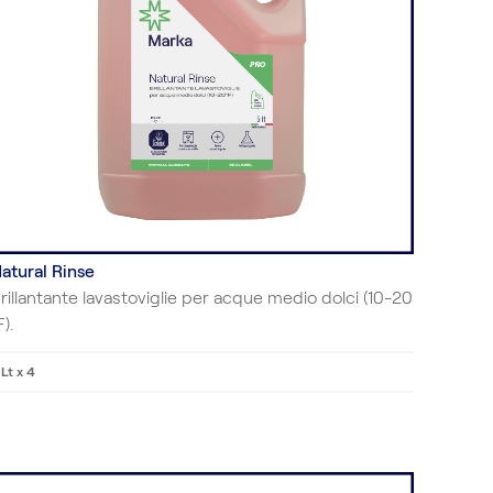
atural Rinse
rillantante lavastoviglie per acque medio dolci (10-20
F).
 Lt x 4