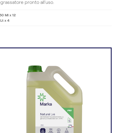
grassatore pronto all'uso.
50 Ml x 12
 Lt x 4