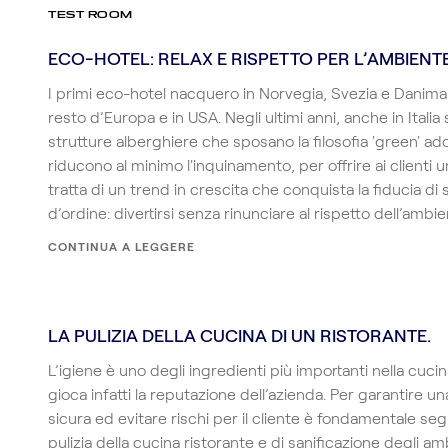
TEST ROOM
ECO-HOTEL: RELAX E RISPETTO PER L’AMBIENTE
I primi eco-hotel nacquero in Norvegia, Svezia e Danima
resto d’Europa e in USA. Negli ultimi anni, anche in Italia 
strutture alberghiere che sposano la filosofia 'green' a
riducono al minimo l'inquinamento, per offrire ai clienti u
tratta di un trend in crescita che conquista la fiducia d
d’ordine: divertirsi senza rinunciare al rispetto dell’ambie
CONTINUA A LEGGERE
LA PULIZIA DELLA CUCINA DI UN RISTORANTE.
L’igiene è uno degli ingredienti più importanti nella cucina
gioca infatti la reputazione dell’azienda. Per garantire un
sicura ed evitare rischi per il cliente è fondamentale se
pulizia della cucina ristorante e di sanificazione degli am