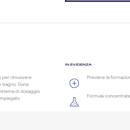
IN EVIDENZA
co per rimuovere
Previene la formazio
nte bagno. Dona
sistema di dosaggio
Formula concentrat
impiegato.