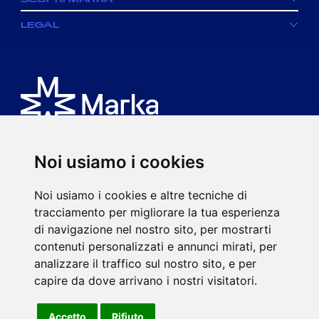
LEGAL
Noi usiamo i cookies
È un brand di MK spa.
Noi usiamo i cookies e altre tecniche di
Via Ciro Menotti, 77
tracciamento per migliorare la tua esperienza
20017 Rho (MI)
di navigazione nel nostro sito, per mostrarti
P.IVA 08593920963
contenuti personalizzati e annunci mirati, per
mkspa.com
analizzare il traffico sul nostro sito, e per
capire da dove arrivano i nostri visitatori.
Accetto
Rifiuto