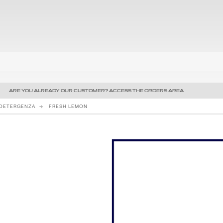
ARE YOU ALREADY OUR CUSTOMER? ACCESS THE ORDERS AREA
 DETERGENZA
FRESH LEMON
Precedente