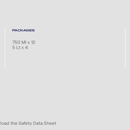
PACKAGES
750 Ml x 12
5 Lt x 4
nload the Safety Data Sheet