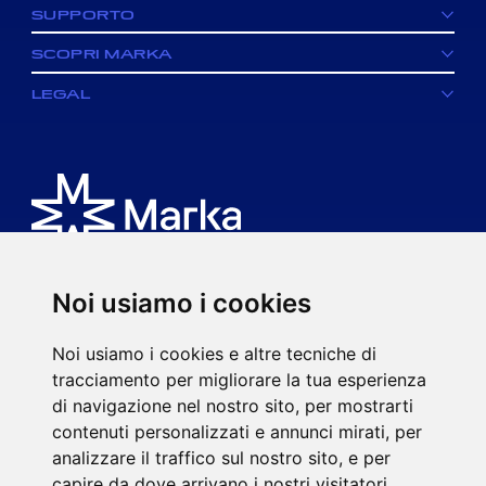
SUPPORTO
SCOPRI MARKA
LEGAL
Noi usiamo i cookies
È un brand di MK spa.
Noi usiamo i cookies e altre tecniche di
Via Ciro Menotti, 77
tracciamento per migliorare la tua esperienza
20017 Rho (MI)
di navigazione nel nostro sito, per mostrarti
P.IVA 08593920963
contenuti personalizzati e annunci mirati, per
mkspa.com
analizzare il traffico sul nostro sito, e per
capire da dove arrivano i nostri visitatori.