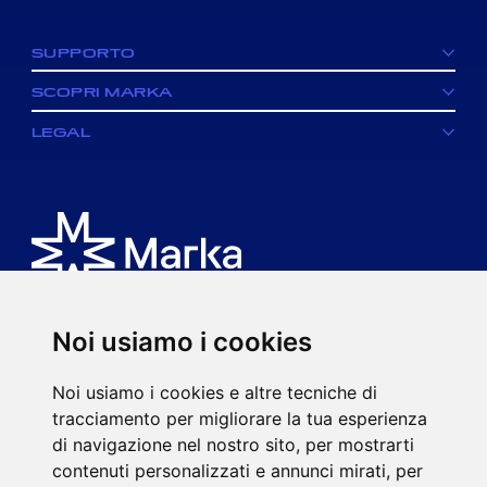
facebook
SUPPORTO
SCOPRI MARKA
LEGAL
Noi usiamo i cookies
È un brand di MK spa.
Noi usiamo i cookies e altre tecniche di
Via Ciro Menotti, 77
tracciamento per migliorare la tua esperienza
20017 Rho (MI)
di navigazione nel nostro sito, per mostrarti
P.IVA 08593920963
contenuti personalizzati e annunci mirati, per