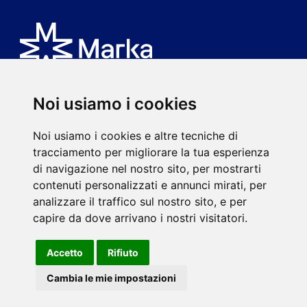
Noi usiamo i cookies
È un brand di MK spa.
Noi usiamo i cookies e altre tecniche di
Via Ciro Menotti, 77
tracciamento per migliorare la tua esperienza
20017 Rho (MI)
di navigazione nel nostro sito, per mostrarti
P.IVA 08593920963
contenuti personalizzati e annunci mirati, per
mkspa.com
analizzare il traffico sul nostro sito, e per
capire da dove arrivano i nostri visitatori.
Accetto
Rifiuto
©2021 MK spa - Soggetta a direzione e coordinamento di
Cambia le mie impostazioni
Gruppo Balletta spa.